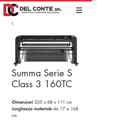
Summa Serie S
Class 3 160TC
-Dimensioni
225 x 68 x 111 cm
-Larghezza materiale
da 17 a 168
cm
-Area di taglio
158 cm x 50 m (in
modalità estesa 165 cm)