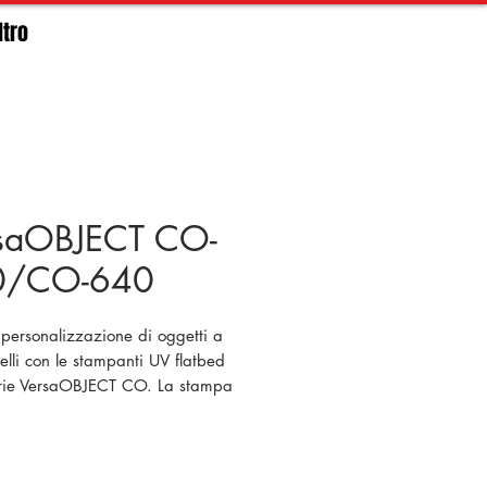
ltro
saOBJECT CO-
0/CO-640
 personalizzazione di oggetti a
velli con le stampanti UV flatbed
erie VersaOBJECT CO. La stampa
ale non è mai stata così versatile
ie CO è la soluzione perfetta per
izzare pannelli, oggetti con
e fino a 200 mm e persino oggetti