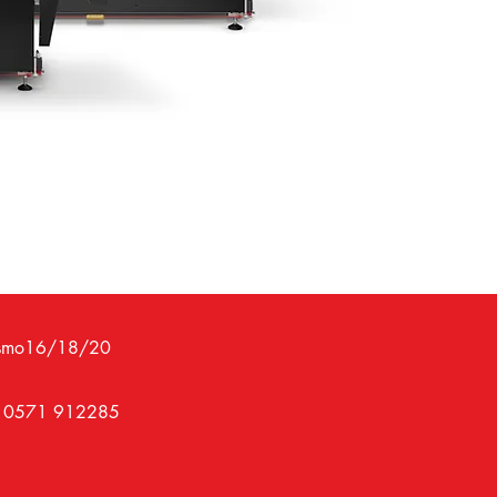
3D con s
Stamp
di qu
Effet
valo
Perso
volum
Dispo
confi
azie
Scarica 
Fascismo16/18/20
39 0571 912285