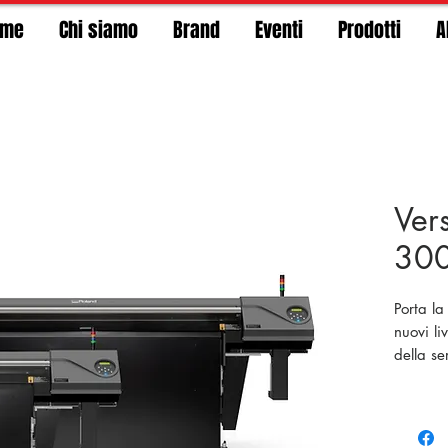
ome
Chi siamo
Brand
Eventi
Prodotti
A
Ver
30
Porta la
nuovi li
della s
UV digit
e la ser
personal
spessor