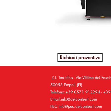
Richiedi preventivo
Z.I. Terrafino - Via Vittime del 
50053 Empoli (FI)
Telefono:+39 0571 912294 - +
Email:
info@delcontesrl.com
PEC:
info@pec.delcontesrl.com