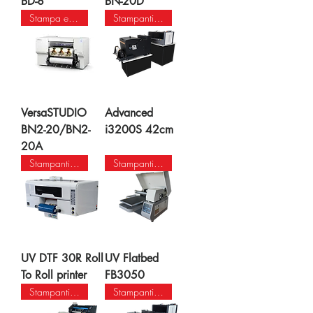
BD-8
BN-20D
Stampa ecosol/stampa e taglio
Stampanti DTF di 3a genera
VersaSTUDIO
Advanced
BN2-20/BN2-
i3200S 42cm
20A
Stampanti UV e UV DTF
Stampanti UV e UV DTF
UV DTF 30R Roll
UV Flatbed
To Roll printer
FB3050​
Stampanti DTF di 3a genera
Stampanti DTF di 3a genera