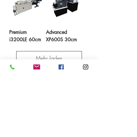
Premium
Advanced
i3200LE 60cm
XP600S 30cm​
Mehr laden
Z.I. Terrafino - Via Vittime del Fascismo16/18/20
50053 Empoli (FI)
Telefono:
+39 0571 912294
-
+39 0571 912285
Email:
info@delcontesrl.com
PEC:
info@pec.delcontesrl.com
P.I. 05340520484